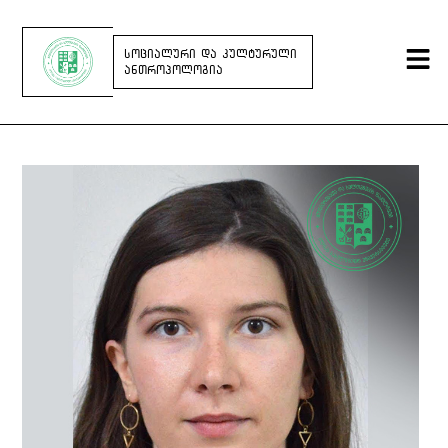
ᲡᲝᲪᲘᲐᲚᲣᲠᲘ ᲓᲐ ᲙᲣᲚᲢᲣᲠᲣᲚᲘ
ᲐᲜᲗᲠᲝᲞᲝᲚᲝᲒᲘᲐ