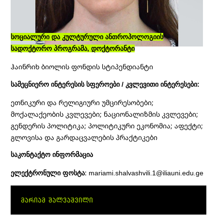
Სოციალური Და Კულტურული Ანთროპოლოგიის
Სადოქტორო Პროგრამა, Დოქტორანტი
ᲰᲐᲘᲜᲠᲘᲮ ᲑᲘᲝᲚᲘᲡ ᲤᲝᲜᲓᲘᲡ ᲡᲢᲘᲞᲔᲜᲓᲘᲐᲜᲢᲘ
Სამეცნიერო Ინტერესის Სფეროები / Კვლევითი Ინტერესები:
ᲔᲗᲜᲘᲙᲣᲠᲘ ᲓᲐ ᲠᲔᲚᲘᲒᲘᲣᲠᲘ ᲣᲛᲪᲘᲠᲔᲡᲝᲑᲔᲑᲘ;
ᲛᲝᲥᲐᲚᲐᲥᲔᲝᲑᲘᲡ ᲙᲕᲚᲔᲕᲔᲑᲘ; ᲜᲐᲪᲘᲝᲜᲐᲚᲘᲖᲛᲘᲡ ᲙᲕᲚᲔᲕᲔᲑᲘ;
ᲒᲔᲜᲓᲔᲠᲘᲡ ᲞᲝᲚᲘᲢᲘᲙᲐ; ᲞᲝᲚᲘᲢᲘᲙᲣᲠᲘ ᲔᲙᲝᲜᲝᲛᲘᲐ; ᲐᲤᲔᲥᲢᲘ;
ᲒᲚᲝᲕᲘᲡᲐ ᲓᲐ ᲒᲐᲠᲓᲐᲪᲕᲐᲚᲔᲑᲘᲡ ᲞᲠᲐᲥᲢᲘᲙᲔᲑᲘ
Საკონტაქტო Ინფორმაცია
:
Ელექტრონული Ფოსტა
mariami.shalvashvili.1@iliauni.edu.ge
ᲛᲐᲠᲘᲐᲛ ᲨᲐᲚᲕᲐᲨᲕᲘᲚᲘ