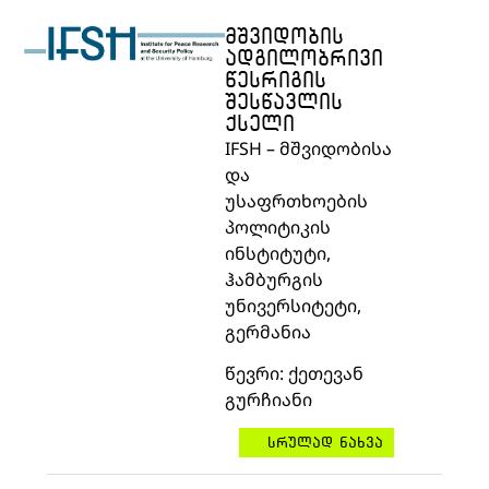
ᲛᲨᲕᲘᲓᲝᲑᲘᲡ
ᲐᲓᲒᲘᲚᲝᲑᲠᲘᲕᲘ
ᲬᲔᲡᲠᲘᲒᲘᲡ
ᲨᲔᲡᲬᲐᲕᲚᲘᲡ
ᲥᲡᲔᲚᲘ
IFSH –
მშვიდობისა
და
უსაფრთხოების
პოლიტიკის
ინსტიტუტი
,
ჰამბურგის
უნივერსიტეტი
,
გერმანია
წევრი
:
ქეთევან
გურჩიანი
სრულად ნახვა