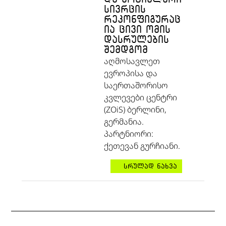
ᲡᲘᲕᲠᲪᲘᲡ
ᲠᲔᲙᲝᲜᲤᲘᲒᲣᲠᲐᲪ
ᲘᲐ ᲪᲘᲕᲘ ᲝᲛᲘᲡ
ᲓᲐᲡᲠᲣᲚᲔᲑᲘᲡ
ᲨᲔᲛᲓᲒᲝᲛ
აღმოსავლეთ
ევროპისა და
საერთაშორისო
კვლევები ცენტრი
(ZOiS) ბერლინი,
გერმანია.
პარტნიორი:
ქეთევან გურჩიანი.
სრულად ნახვა