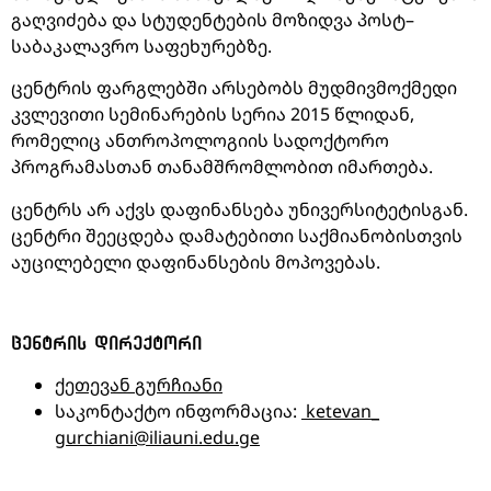
გაღვიძება
და
სტუდენტების
მოზიდვა
პოსტ
–
საბაკალავრო
საფეხურებზე
.
ცენტრის
ფარგლებში
არსებობს
მუდმივმოქმედი
კვლევითი
სემინარების
სერია
2015
წლიდან
,
რომელიც
ანთროპოლოგიის
სადოქტორო
პროგრამასთან
თანამშრომლობით
იმართება
.
ცენტრს
არ
აქვს
დაფინანსება
უნივერსიტეტისგან
.
ცენტრი
შეეცდება
დამატებითი
საქმიანობისთვის
აუცილებელი
დაფინანსების
მოპოვებას
.
ᲪᲔᲜᲢᲠᲘᲡ
ᲓᲘᲠᲔᲥᲢᲝᲠᲘ
ქეთევან
გურჩიანი
საკონტაქტო ინფორმაცია:
ketevan_
gurchiani@iliauni.edu.ge