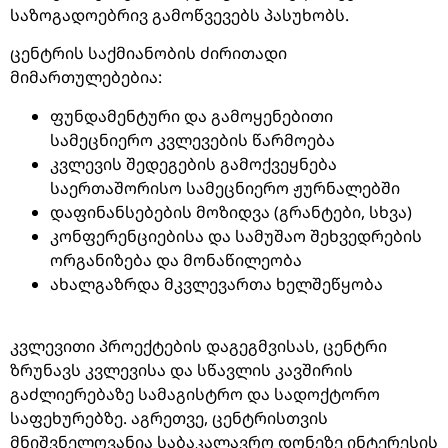
საზოგადოებრივ
გამოწვევებს
პასუხობს
.
ცენტრის საქმიანობის ძირითადი
მიმართულებებია:
ფუნდამენტური
და
გამოყენებითი
სამეცნიერო
კვლევების
წარმოება
კვლევის
შედეგების
გამოქვეყნება
საერთაშორისო
სამეცნიერო
ჟურნალებში
დაფინანსებების
მოზიდვა
(
გრანტები
,
სხვა
)
კონფერენციებისა
და
სამუშაო
შეხვედრების
ორგანიზება
და
მონაწილეობა
ახალგაზრდა
მკვლევართა
ხელშეწყობა
კვლევითი
პროექტების
დაგეგმვისას
,
ცენტრი
ზრუნავს
კვლევისა
და
სწავლის
კავშირის
გაძლიერებაზე
სამაგისტრო
და
სადოქტორო
საფეხურებზე
.
აგრეთვე
,
ცენტრისთვის
მნიშვნელოვანია
საბაკალავრო
დონეზე
ინტერესის