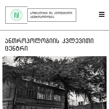
ᲡᲝᲪᲘᲐᲚᲣᲠᲘ ᲓᲐ ᲙᲣᲚᲢᲣᲠᲣᲚᲘ
ᲐᲜᲗᲠᲝᲞᲝᲚᲝᲒᲘᲐ
ᲐᲜᲗᲠᲝᲞᲝᲚᲝᲒᲘᲘᲡ ᲙᲕᲚᲔᲕᲘᲗᲘ
ᲪᲔᲜᲢᲠᲘ