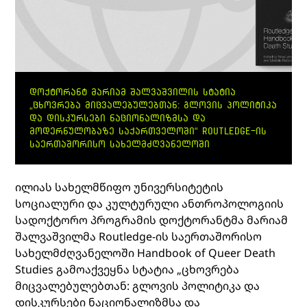
ᲓᲝᲥᲢᲝᲠᲐᲜᲢ ᲛᲐᲠᲘᲐᲛ ᲨᲐᲚᲕᲐᲨᲕᲘᲚᲘᲡ ᲡᲢᲐᲢᲘᲐ
„ᲪᲮᲝᲕᲠᲔᲑᲐ ᲛᲘᲪᲕᲐᲚᲔᲑᲣᲚᲔᲑᲗᲐᲜ: ᲒᲚᲝᲕᲘᲡ ᲞᲝᲚᲘᲢᲘᲙᲐ
ᲓᲐ ᲓᲘᲡᲙᲣᲠᲡᲔᲑᲘ ᲜᲐᲪᲘᲝᲜᲐᲚᲘᲖᲛᲡᲐ ᲓᲐ
ᲛᲝᲓᲔᲠᲜᲣᲚᲝᲑᲐᲖᲔ ᲡᲐᲥᲐᲠᲗᲕᲔᲚᲝᲨᲘ“ ROUTLEDGE-ᲘᲡ
ᲡᲐᲔᲠᲗᲐᲨᲝᲠᲘᲡᲝ ᲡᲐᲮᲔᲚᲛᲫᲦᲕᲐᲜᲔᲚᲝᲨᲘ
ილიას სახელმწიფო უნივერსიტეტის
სოციალური და კულტურული ანთროპოლოგიის
სადოქტორო პროგრამის დოქტორანტმა მარიამ
შალვაშვილმა Routledge-ის საერთაშორისო
სახელმძღვანელოში Handbook of Queer Death
Studies გამოაქვეყნა სტატია „ცხოვრება
მიცვალებულებთან: გლოვის პოლიტიკა და
დისკურსები ნაციონალიზმსა და