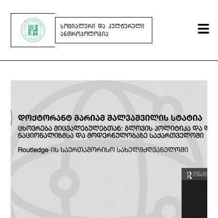
ᲡᲝᲪᲘᲐᲚᲣᲠᲘ ᲓᲐ ᲙᲣᲚᲢᲣᲠᲣᲚᲘ
ᲐᲜᲗᲠᲝᲞᲝᲚᲝᲒᲘᲐ