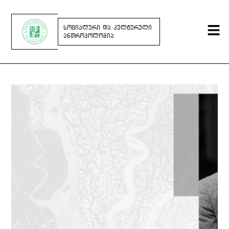
ᲡᲝᲪᲘᲐᲚᲣᲠᲘ ᲓᲐ ᲙᲣᲚᲢᲣᲠᲣᲚᲘ
ᲐᲜᲗᲠᲝᲞᲝᲚᲝᲒᲘᲐ