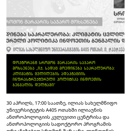
ᲓᲝᲥᲢᲝᲠᲐᲜᲢ ᲡᲠᲝᲛᲝᲜ ᲨᲐᲠᲙᲐᲠᲘᲡ ᲡᲐᲯᲐᲠᲝ
ᲛᲝᲮᲡᲔᲜᲔᲑᲐ „ᲘᲥ, ᲡᲐᲓᲐᲪ ᲛᲝᲔᲓᲘᲜᲔᲑᲐ ᲡᲐᲙᲠᲐᲚᲣᲠᲝᲑᲐ:
ᲙᲚᲘᲛᲐᲢᲘᲡ ᲪᲕᲚᲘᲚᲔᲑᲘᲡ ᲐᲓᲐᲞᲢᲐᲪᲘᲘᲡ
ᲘᲜᲤᲠᲐᲡᲢᲠᲣᲥᲢᲣᲠᲣᲚᲘ ᲞᲝᲚᲘᲢᲘᲙᲐ ᲘᲜᲓᲝᲔᲗᲘᲡ
ᲑᲔᲜᲒᲐᲚᲘᲡ ᲓᲔᲚᲢᲐᲨᲘ“
30 აპრილს, 17:00 საათზე, ილიას სახელმწიფო
უნივერსიტეტის A405 ოთახში ილიაუნის
ანთროპოლოგიის კვლევითი ცენტრისა და
ანთროპოლოგიის სადოქტორო პროგრამის