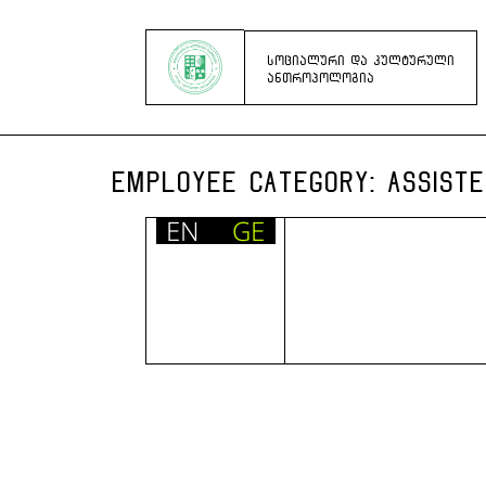
ᲡᲝᲪᲘᲐᲚᲣᲠᲘ ᲓᲐ ᲙᲣᲚᲢᲣᲠᲣᲚᲘ
ᲐᲜᲗᲠᲝᲞᲝᲚᲝᲒᲘᲐ
EMPLOYEE CATEGORY:
ASSIST
EN
GE