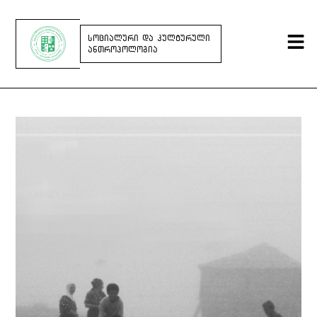
ᲡᲝᲪᲘᲐᲚᲣᲠᲘ ᲓᲐ ᲙᲣᲚᲢᲣᲠᲣᲚᲘ
ᲐᲜᲗᲠᲝᲞᲝᲚᲝᲒᲘᲐ