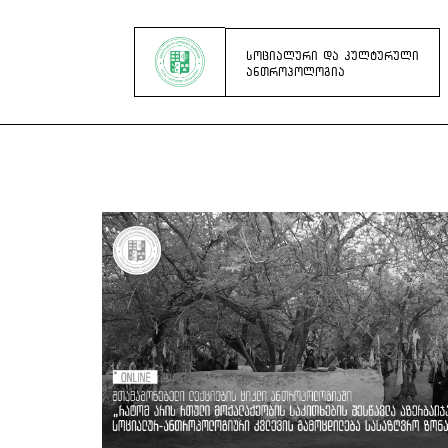
ᲡᲝᲪᲘᲐᲚᲣᲠᲘ ᲓᲐ ᲙᲣᲚᲢᲣᲠᲣᲚᲘ
ᲐᲜᲗᲠᲝᲞᲝᲚᲝᲒᲘᲐ