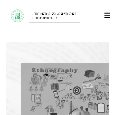
ᲡᲝᲪᲘᲐᲚᲣᲠᲘ ᲓᲐ ᲙᲣᲚᲢᲣᲠᲣᲚᲘ
ᲐᲜᲗᲠᲝᲞᲝᲚᲝᲒᲘᲐ