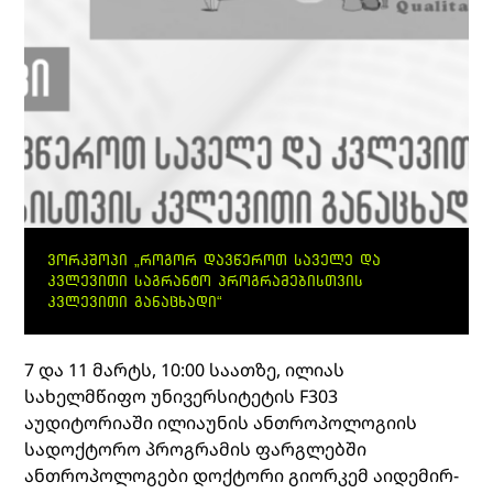
ᲕᲝᲠᲙᲨᲝᲞᲘ „ᲠᲝᲒᲝᲠ ᲓᲐᲕᲬᲔᲠᲝᲗ ᲡᲐᲕᲔᲚᲔ ᲓᲐ
ᲙᲕᲚᲔᲕᲘᲗᲘ ᲡᲐᲒᲠᲐᲜᲢᲝ ᲞᲠᲝᲒᲠᲐᲛᲔᲑᲘᲡᲗᲕᲘᲡ
ᲙᲕᲚᲔᲕᲘᲗᲘ ᲒᲐᲜᲐᲪᲮᲐᲓᲘ“
7 და 11 მარტს, 10:00 საათზე, ილიას
სახელმწიფო უნივერსიტეტის F303
აუდიტორიაში ილიაუნის ანთროპოლოგიის
სადოქტორო პროგრამის ფარგლებში
ანთროპოლოგები დოქტორი გიორკემ აიდემირ-