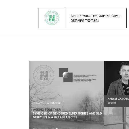
ᲡᲝᲪᲘᲐᲚᲣᲠᲘ ᲓᲐ ᲙᲣᲚᲢᲣᲠᲣᲚᲘ
ᲐᲜᲗᲠᲝᲞᲝᲚᲝᲒᲘᲐ